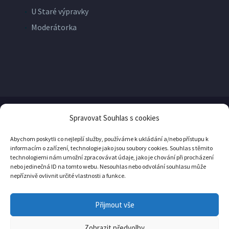
U Staré výpravky
Moderátorka
Spravovat Souhlas s cookies
© Copyright
Yellow Pro
2026
Abychom poskytli co nejlepší služby, používáme k ukládání a/nebo přístupu k
informacím o zařízení, technologie jako jsou soubory cookies. Souhlas s těmito
technologiemi nám umožní zpracovávat údaje, jako je chování při procházení
nebo jedinečná ID na tomto webu. Nesouhlas nebo odvolání souhlasu může
nepříznivě ovlivnit určité vlastnosti a funkce.
Přijmout vše
Ochrana osobních údajů
Zásady cookies (EU)
Zobrazit předvolby