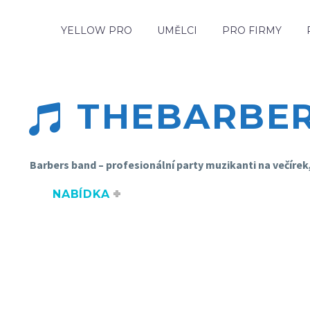
YELLOW PRO
UMĚLCI
PRO FIRMY
THEBARBE


Barbers band – profesionální party muzikanti na večírek, 
NABÍDKA