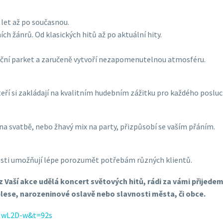
. let až po současnou.
h žánrů. Od klasických hitů až po aktuální hity.
neční parket a zaručeně vytvoří nezapomenutelnou atmosféru.
teří si zakládají na kvalitním hudebním zážitku pro každého posluc
na svatbě, nebo žhavý mix na party, přizpůsobí se vaším přáním.
nosti umožňují lépe porozumět potřebám různých klientů.
Vaší akce udělá koncert světových hitů, rádi za vámi přijedem
 plese, narozeninové oslavě nebo slavnosti města, či obce.
YMwL2D-w&t=92s