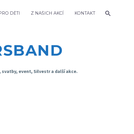
PRO DĚTI
Z NAŠICH AKCÍ
KONTAKT
RSBAND
svatby, event, Silvestr a další akce.