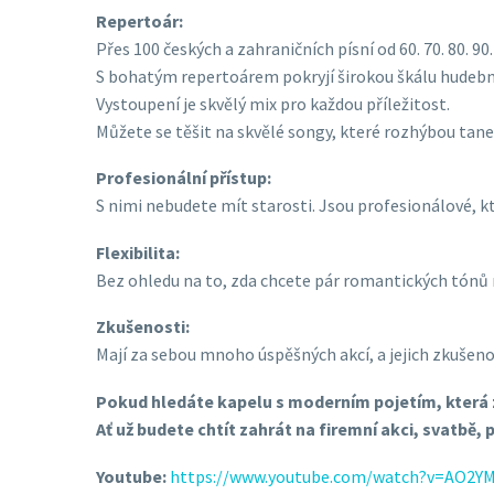
Repertoár:
Přes 100 českých a zahraničních písní od 60. 70. 80. 90
S bohatým repertoárem pokryjí širokou škálu hudebníc
Vystoupení je skvělý mix pro každou příležitost.
Můžete se těšit na skvělé songy, které rozhýbou ta
Profesionální přístup:
S nimi nebudete mít starosti. Jsou profesionálové, k
Flexibilita:
Bez ohledu na to, zda chcete pár romantických tónů 
Zkušenosti:
Mají za sebou mnoho úspěšných akcí, a jejich zkuše
Pokud hledáte kapelu s moderním pojetím, která z 
Ať už budete chtít zahrát na firemní akci, svatbě,
Youtube:
https://www.youtube.com/watch?v=AO2