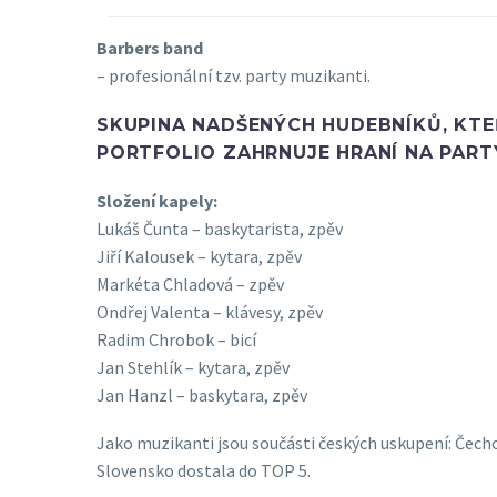
Barbers band
– profesionální tzv. party muzikanti.
SKUPINA NADŠENÝCH HUDEBNÍKŮ, KTEŘ
PORTFOLIO ZAHRNUJE HRANÍ NA PARTY
Složení kapely:
Lukáš Čunta – baskytarista, zpěv
Jiří Kalousek – kytara, zpěv
Markéta Chladová – zpěv
Ondřej Valenta – klávesy, zpěv
Radim Chrobok – bicí
Jan Stehlík – kytara, zpěv
Jan Hanzl – baskytara, zpěv
Jako muzikanti jsou součásti českých uskupení: Čech
Slovensko dostala do TOP 5.