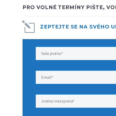
PRO VOLNÉ TERMÍNY PIŠTE, V
l
l
ZEPTEJTE SE NA SVÉHO 