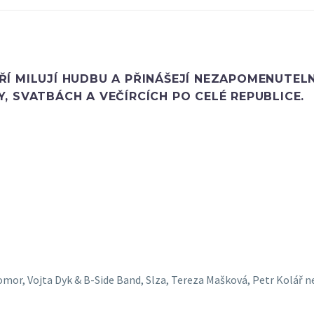
Í MILUJÍ HUDBU A PŘINÁŠEJÍ NEZAPOMENUTELN
, SVATBÁCH A VEČÍRCÍCH PO CELÉ REPUBLICE.
omor, Vojta Dyk & B-Side Band, Slza, Tereza Mašková, Petr Kolář n