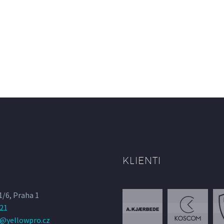
KLIENTI
1/6, Praha 1
821
a@yellowpro.cz