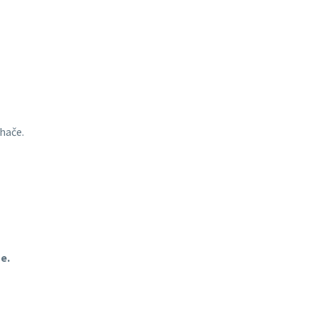
hače.
e.