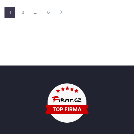
1
2
…
6