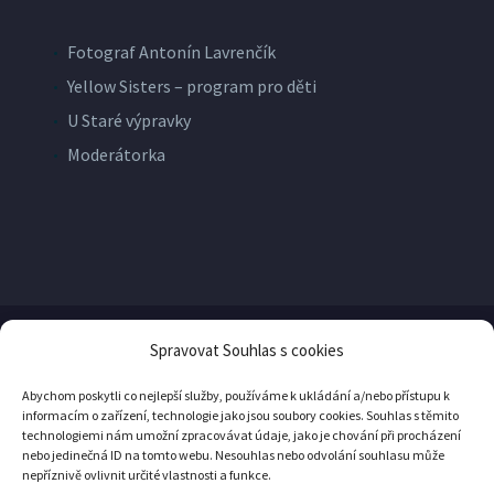
Fotograf Antonín Lavrenčík
Yellow Sisters – program pro děti
U Staré výpravky
Moderátorka
Spravovat Souhlas s cookies
© Copyright
Yellow Pro
2026
Abychom poskytli co nejlepší služby, používáme k ukládání a/nebo přístupu k
informacím o zařízení, technologie jako jsou soubory cookies. Souhlas s těmito
technologiemi nám umožní zpracovávat údaje, jako je chování při procházení
nebo jedinečná ID na tomto webu. Nesouhlas nebo odvolání souhlasu může
nepříznivě ovlivnit určité vlastnosti a funkce.