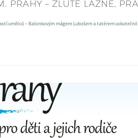
M. PRAHY – ŽLUTÉ LÁZNĚ, PR
 účastí umělců – Balonkovým mágem Lubošem a tatérem uskutečnil d