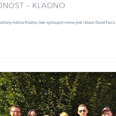
JNOST – KLADNO
čany města Kladno, kde vystoupili mimo jiné i klaun David Fox a