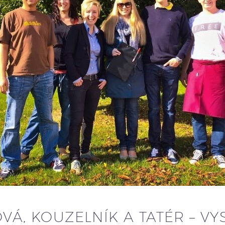
VÁ, KOUZELNÍK A TATÉR – V