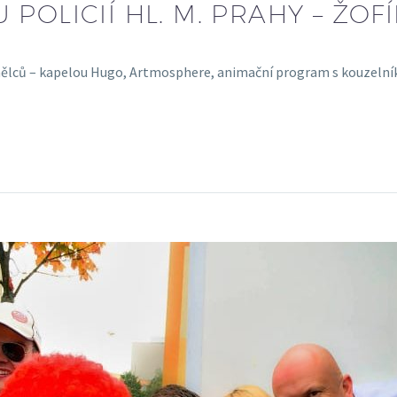
POLICIÍ HL. M. PRAHY – ŽOF
tí umělců – kapelou Hugo, Artmosphere, animační program s kouz