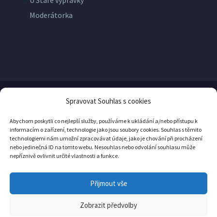
Moderátorka
Spravovat Souhlas s cookies
© Copyright
Yellow Pro
2026
Abychom poskytli co nejlepší služby, používáme k ukládání a/nebo přístupu k
informacím o zařízení, technologie jako jsou soubory cookies. Souhlas s těmito
technologiemi nám umožní zpracovávat údaje, jako je chování při procházení
nebo jedinečná ID na tomto webu. Nesouhlas nebo odvolání souhlasu může
nepříznivě ovlivnit určité vlastnosti a funkce.
Přijmout vše
Ochrana osobních údajů
Zásady cookies (EU)
Zobrazit předvolby
YellowPro

