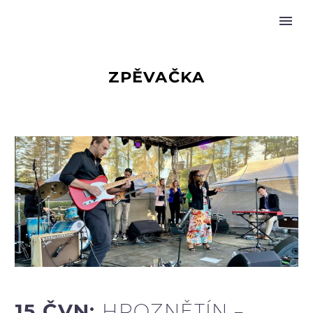
ZPĚVAČKA
15 ČVN:
HROZNĚTÍN –