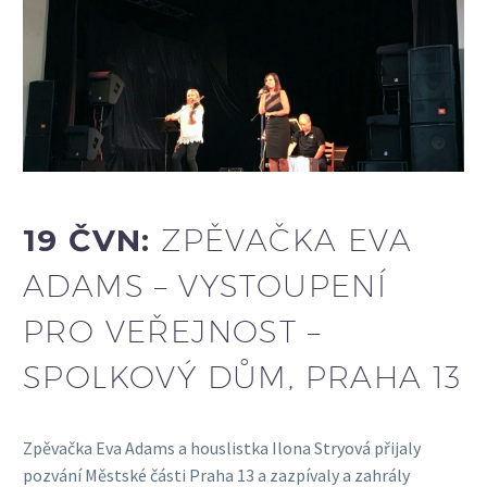
19 ČVN:
ZPĚVAČKA EVA
ADAMS – VYSTOUPENÍ
PRO VEŘEJNOST –
SPOLKOVÝ DŮM, PRAHA 13
Zpěvačka Eva Adams a houslistka Ilona Stryová přijaly
pozvání Městské části Praha 13 a zazpívaly a zahrály