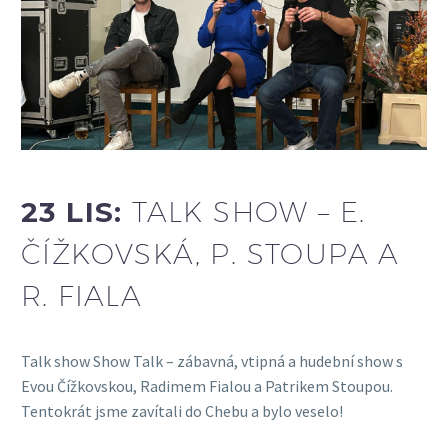
23 LIS:
TALK SHOW – E.
ČÍŽKOVSKÁ, P. STOUPA A
R. FIALA
Talk show Show Talk – zábavná, vtipná a hudební show s
Evou Čížkovskou, Radimem Fialou a Patrikem Stoupou.
Tentokrát jsme zavítali do Chebu a bylo veselo!