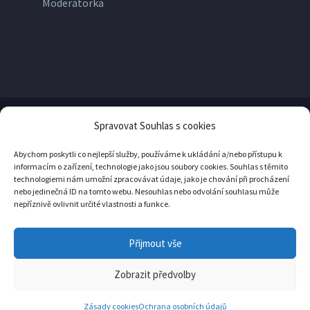
Moderátorka
Spravovat Souhlas s cookies
© Copyright
Yellow Pro
2026
Abychom poskytli co nejlepší služby, používáme k ukládání a/nebo přístupu k
informacím o zařízení, technologie jako jsou soubory cookies. Souhlas s těmito
technologiemi nám umožní zpracovávat údaje, jako je chování při procházení
nebo jedinečná ID na tomto webu. Nesouhlas nebo odvolání souhlasu může
nepříznivě ovlivnit určité vlastnosti a funkce.
Přijmout vše
Ochrana osobních údajů
Zásady cookies (EU)
Zobrazit předvolby
YellowPro


YellowPro


Zásady cookies
Ochrana osobních údajů