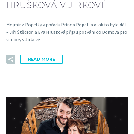
HRUŠKOVÁ V JIRKOVĚ
Mojmír z Popelky v pořadu Princ a Popelka a jak to bylo dál
– Jiří Štědroň a Eva Hrušková přijali pozvání do Domova pro
seniory v Jirkově.
READ MORE