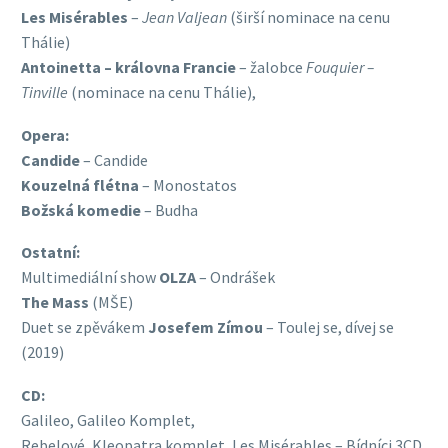
Les Misérables
–
Jean Valjean
(širší nominace na cenu
Thálie)
Antoinetta
– královna Francie
– žalobce
Fouquier –
Tinville
(nominace na cenu Thálie),
Opera:
Candide
– Candide
Kouzelná flétna
– Monostatos
Božská komedie
– Budha
Ostatní:
Multimediální show
OLZA
– Ondrášek
The Mass
(MŠE)
Duet se zpěvákem
Josefem Zímou
– Toulej se, dívej se
(2019)
CD:
Galileo, Galileo Komplet,
Rebelové, Kleopatra komplet, Les Misérables – Bídníci 3CD