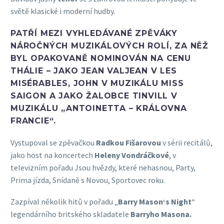
světě klasické i moderní hudby.
PATŘÍ MEZI VYHLEDÁVANÉ ZPĚVÁKY
NÁROČNÝCH MUZIKÁLOVÝCH ROLÍ, ZA NĚŽ
BYL OPAKOVANĚ NOMINOVÁN NA
CENU
THÁLIE
– JAKO JEAN VALJEAN V
LES
MISÉRABLES
, JOHN V MUZIKÁLU
MISS
SAIGON
A JAKO ŽALOBCE TINVILL V
MUZIKÁLU „
ANTOINETTA – KRÁLOVNA
FRANCIE
“.
Vystupoval se zpěvačkou
Radkou Fišarovou
v sérii recitálů,
jako host na koncertech
Heleny Vondráčkové
, v
televizním pořadu Jsou hvězdy, které nehasnou, Party,
Prima jízda, Snídaně s Novou, Sportovec roku.
Zazpíval několik hitů v pořadu „
Barry Mason‘s Night
“
legendárního britského skladatele
Barryho Masona.