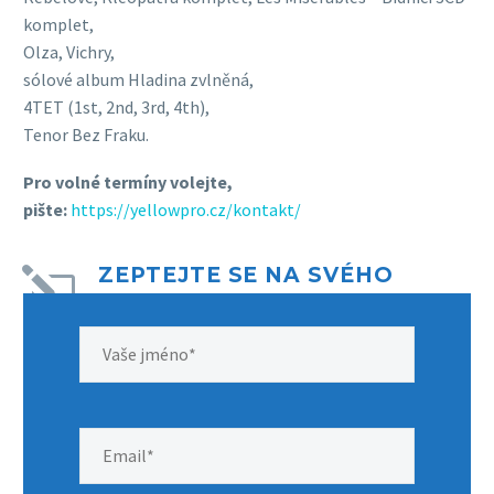
komplet,
Olza, Vichry,
sólové album Hladina zvlněná,
4TET (1st, 2nd, 3rd, 4th),
Tenor Bez Fraku.
Pro volné termíny volejte,
pište
:
https://yellowpro.cz/kontakt/
ZEPTEJTE SE NA SVÉHO
l
l
UMĚLCE