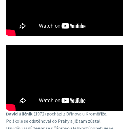
David Uličník
(1972) pochází z Dřínova u Kroměříže.
Po škole se odstěhoval do Prahy a již tam zůstal.
Davidův jasný
tenor
se s žánrovou lehkostí pohybuje ve