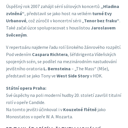
Úspěšný rok 2007 zahájil sérií sólových koncertů
„Hladina
zvlněná“
, představil se jako host na velkém
turné Evy
Urbanové
, což zúročil v koncertní sérii „
Tenor bez fraku“
.
Také začal úzce spolupracovat s houslistou
Jaroslavem
Svěceným
.
V repertoáru najdeme řadu rolí širokého žánrového rozpětí.
Pod vedením
Caspara Richtera
, šéfdirigenta Vídeňských
spojených scén, se podílel na mezinárodním nastudování
jevištního oratoria
L. Bernsteina
– „The Mass“ (Mše),
představil se jako Tony ve
West Side Story
v HDK.
Státní opera Praha:
Své úspěchy na poli moderní hudby 20. století završil titulní
rolí v opeře Candide.
Na tomto jevišti účinkoval i v
Kouzelné flétně
jako
Monostatos v opeře W. A. Mozarta.