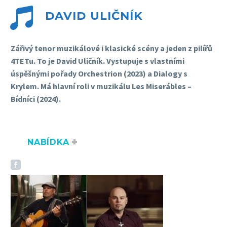


DAVID ULIČNÍK
Zářivý tenor muzikálové i klasické scény a jeden z pilířů
4TETu. To je David Uličník. V
ystupuje s vlastními
úspěšnými pořady Orchestrion (2023) a Dialogy s
Krylem.
Má hlavní roli v muzikálu Les Miserábles –
Bídníci (2024).
NABÍDKA