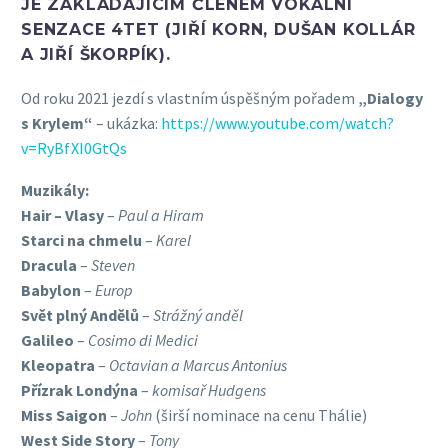
JE ZAKLÁDAJÍCÍM ČLENEM VOKÁLNÍ
SENZACE
4TET
(JIŘÍ KORN, DUŠAN KOLLÁR
A JIŘÍ ŠKORPÍK).
Od roku 2021 jezdí s vlastním úspěšným pořadem
„Dialogy
s Krylem“
– ukázka:
https://www.youtube.com/watch?
v=RyBfXI0GtQs
Muzikály:
Hair – Vlasy
–
Paul a Hiram
Starci na chmelu
–
Karel
Dracula
–
Steven
Babylon
–
Europ
Svět plný Andělů
–
Strážný anděl
Galileo
–
Cosimo di Medici
Kleopatra
–
Octavian a Marcus Antonius
Přízrak Londýna
–
komisař Hudgens
Miss Saigon
–
John
(širší nominace na cenu Thálie)
West Side Story
–
Tony