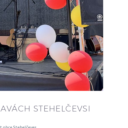
LAVÁCH STEHELČEVSI
et obce Stehelčeves.