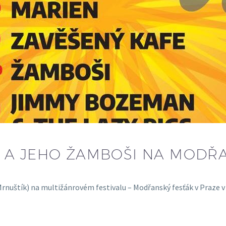
 A JEHO ŽAMBOŠI NA MODŘ
rnuštík) na multižánrovém festivalu – Modřanský fesťák v Praze v