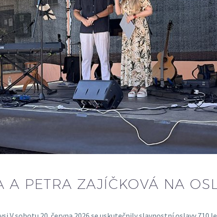
A A PETRA ZAJÍČKOVÁ NA OS
si V sobotu 20. června 2026 se uskutečnily slavnostní oslavy 710 l