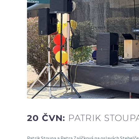
20 ČVN:
PATRIK STOUP
Patrik Stoupa a Petra Zajíčková na oslavách Stehelčev