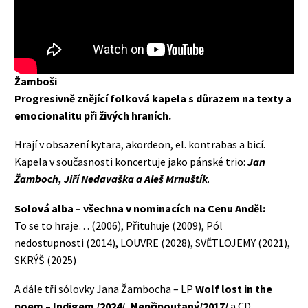
Žamboši
Progresivně znějící folková kapela s důrazem na texty a
emocionalitu při živých hraních.
Hrají v obsazení kytara, akordeon, el. kontrabas a bicí.
Kapela v současnosti koncertuje jako pánské trio:
Jan
Žamboch, Jiří Nedavaška a Aleš Mrnuštík
.
Solová alba – všechna v nominacích na Cenu Anděl:
To se to hraje… (2006), Přituhuje (2009), Pól
nedostupnosti (2014), LOUVRE (2028), SVĚTLOJEMY (2021),
SKRÝŠ (2025)
A dále tři sólovky Jana Žambocha – LP
Wolf lost in the
poem – Indigem
/2024/
, Nepřipoutaný
/2017/
a CD