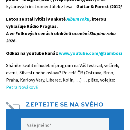
kytarových instrumentálek z lesa –
Guitar & Forest
/2012/
Letos se stali vítězi v anketě
Album roku
, kterou
vyhlašuje Rádio Proglas.
A ve Folkových cenách obdrželi ocenění
Skupina roku
2026
.
Odkaz na youtube kanál:
www.youtube.com/@zambosi
Sháníte kvalitní hudební program na Váš festival, večírek,
event, Silvestr nebo oslavu? Po celé ČR (Ostrava, Brno,
Praha, Karlovy Vary, Liberec, Kolín, …) … pište, volejte:
Petra Nováková
ZEPTEJTE SE NA SVÉHO
l
l
UMĚLCE