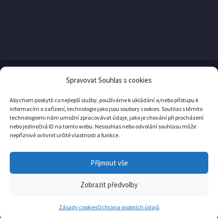
Spravovat Souhlas s cookies
© Copyright
Yellow Pro
2026
Abychom poskytli co nejlepší služby, používáme k ukládání a/nebo přístupu k
informacím o zařízení, technologie jako jsou soubory cookies. Souhlas s těmito
technologiemi nám umožní zpracovávat údaje, jako je chování při procházení
nebo jedinečná ID na tomto webu. Nesouhlas nebo odvolání souhlasu může
nepříznivě ovlivnit určité vlastnosti a funkce.
Přijmout vše
Ochrana osobních údajů
Zásady cookies (EU)
Zobrazit předvolby
YellowPro


YellowPro


Zásady cookies
Ochrana osobních údajů