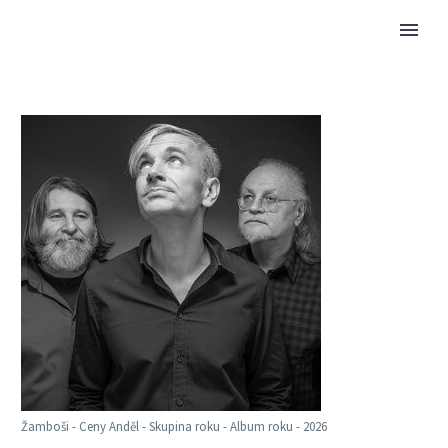
Žamboši - Ceny Anděl - Skupina roku - Album roku - 2026