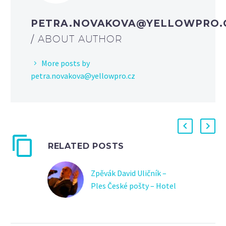
PETRA.NOVAKOVA@YELLOWPRO.
/ ABOUT AUTHOR
More posts by
petra.novakova@yellowpro.cz
RELATED POSTS
Zpěvák David Uličník –
Ples České pošty – Hotel
Mamaison, Ostrava
Nejlepší zaměstnanci
České pošty, s. p. za