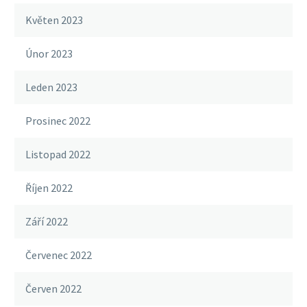
Květen 2023
Únor 2023
Leden 2023
Prosinec 2022
Listopad 2022
Říjen 2022
Září 2022
Červenec 2022
Červen 2022