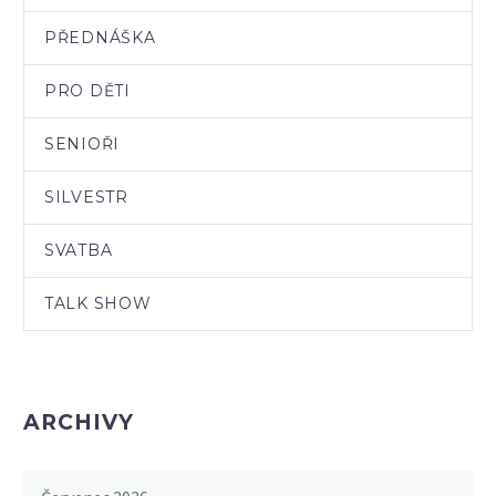
PŘEDNÁŠKA
PRO DĚTI
SENIOŘI
SILVESTR
SVATBA
TALK SHOW
ARCHIVY