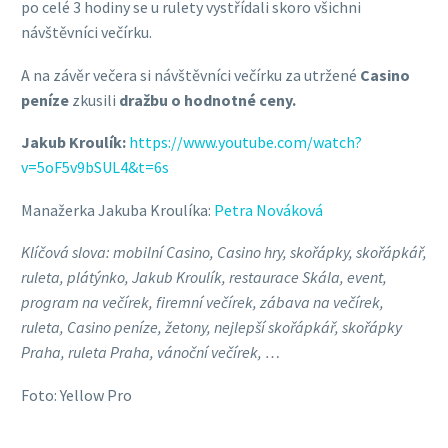
po celé 3 hodiny se u rulety vystřídali skoro všichni
návštěvníci večírku.
A na závěr večera si návštěvníci večírku za utržené
Casino
peníze
zkusili
dražbu o hodnotné ceny.
Jakub Kroulík:
https://www.youtube.com/watch?
v=5oF5v9bSUL4&t=6s
Manažerka Jakuba Kroulíka:
Petra Nováková
Klíčová slova: mobilní Casino, Casino hry, skořápky, skořápkář,
ruleta, plátýnko, Jakub Kroulík, restaurace Skála, event,
program na večírek, firemní večírek, zábava na večírek,
ruleta, Casino peníze, žetony, nejlepší skořápkář, skořápky
Praha, ruleta Praha, vánoční večírek, …
Foto: Yellow Pro