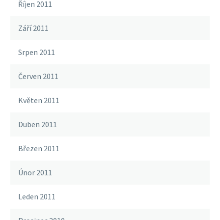
Říjen 2011
Září 2011
Srpen 2011
Červen 2011
Květen 2011
Duben 2011
Březen 2011
Únor 2011
Leden 2011