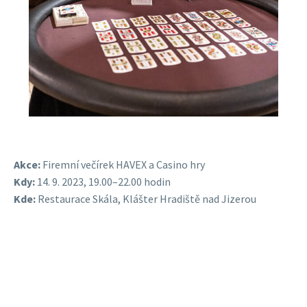
Akce:
Firemní večírek HAVEX a Casino hry
Kdy:
14. 9. 2023, 19.00–22.00 hodin
Kde:
Restaurace Skála, Klášter Hradiště nad Jizerou