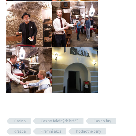
Casino
Casino falešných hráčů
Casino hry
dražba
Firemní akce
hodnotné ceny