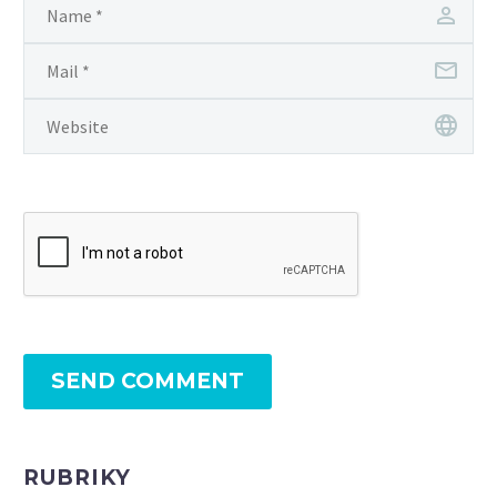
SEND COMMENT
RUBRIKY