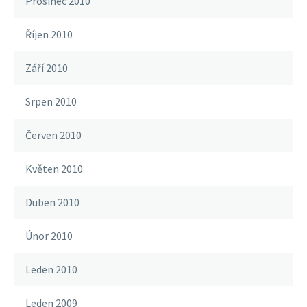
Prosinec 2010
Říjen 2010
Září 2010
Srpen 2010
Červen 2010
Květen 2010
Duben 2010
Únor 2010
Leden 2010
Leden 2009