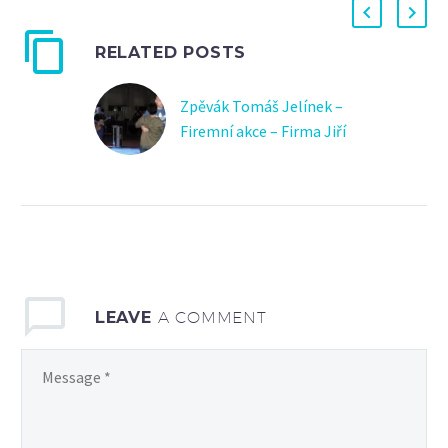
RELATED POSTS
Zpěvák Tomáš Jelínek –
Firemní akce – Firma Jiří
Vaněk, Ostrava
Agentura Yellow Pro
vytvořila hudebně-
zábavný program na
vánoční večírek firmy Jiří
Vaněk v Ostravě.
LEAVE
A COMMENT