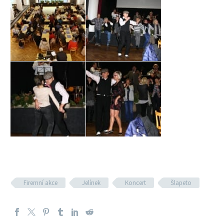
Firemní akce
Jelínek
Koncert
Šlapeto