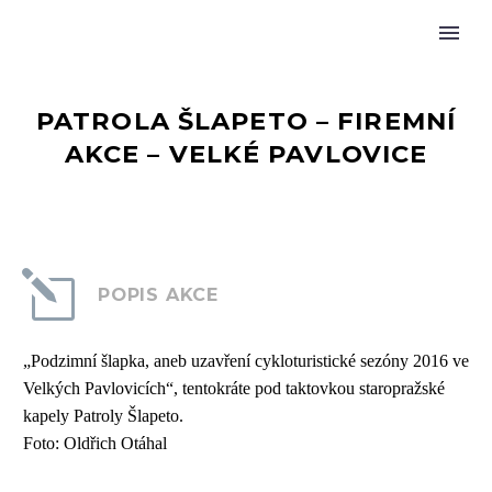
PATROLA ŠLAPETO – FIREMNÍ
AKCE – VELKÉ PAVLOVICE
l
l
POPIS AKCE
„Podzimní šlapka, aneb uzavření cykloturistické sezóny 2016 ve
Velkých Pavlovicích“, tentokráte pod taktovkou staropražské
kapely Patroly Šlapeto.
Foto: Oldřich Otáhal