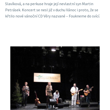
Slavíková, a na perkuse hraje její nevlastní syn Martin
Petrásek. Koncert se nesl již v duchu Vánoc i proto, že se
křtilo nové vánoční CD Věry nazvané – Foukneme do svící.