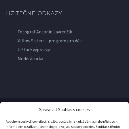
UŽITEČNÉ ODKAZY
Fotograf Antonín Lavrenčík
Yellow Sisters – program pro děti
U Staré výpravky
Moderátorka
Spravovat Souhlas s cookies
© Copyright
Yellow Pro
2026
Abychom poskytli co nejlepší služby, používáme k ukládání a/nebo přístupu k
informacím o zařízení, technologie jako jsou soubory cookies. Souhlas s těmito