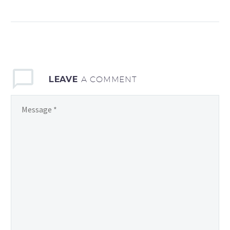
kapelou HOT SISTERS
pro ČSOB v Praze. Během
večera jsme nabídli živou
swingovou hudbu,
taneční show a
interaktivní zapojení
LEAVE
A COMMENT
publika.