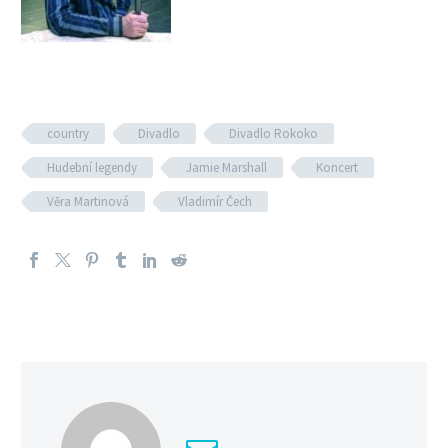
country
Divadlo
Divadlo Rokoko
Hudební legendy
Jamie Marshall
Koncert
Věra Martinová
Vladimír Čech