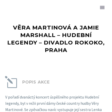
VĚRA MARTINOVÁ A JAMIE
MARSHALL – HUDEBNÍ
LEGENDY – DIVADLO ROKOKO,
PRAHA
l
l
POPIS AKCE
V pořadí dvanáctý koncert úspěšného projektu Hudební
legendy, byl v režii první dámy české country hudby Věry
Martinové. Se zpěvačkou navíc vystupuje její sestra Lenka